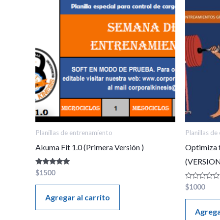
Planillas de entrenamiento
Planillas d
Akuma Fit 1.0 (Primera Versión )
Optimiza 
(VERSION
Valorado en
$
1500
5.00
de 5
Valorado
$
1000
en
Agregar al carrito
0
de
Agrega
5