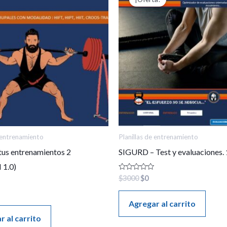
was:
is:
$3000.
$0.
e entrenamiento
Planillas de entrenamiento
tus entrenamientos 2
SIGURD – Test y evaluaciones. 
 1.0)
Valorado
$
3000
$
0
en
0
de
Agregar al carrito
5
r al carrito