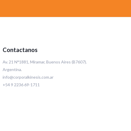
Contactanos
Av. 21 N°1881, Miramar, Buenos Aires (B7607).
Argentina.
info@corporalkinesis.com.ar
+54 9 2236 69-1711