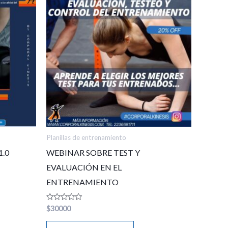
Planillas de entrenamiento
1.0
WEBINAR SOBRE TEST Y
EVALUACIÓN EN EL
ENTRENAMIENTO
Valorado
$
30000
en
0
de