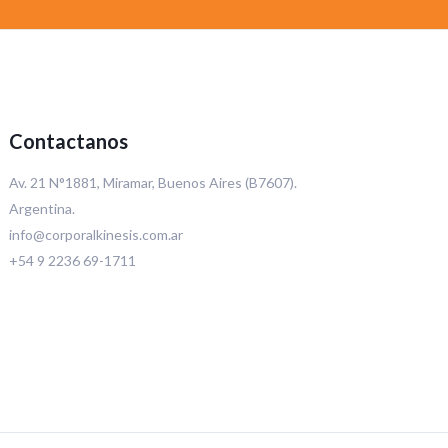
Contactanos
Av. 21 N°1881, Miramar, Buenos Aires (B7607).
Argentina.
info@corporalkinesis.com.ar
+54 9 2236 69-1711