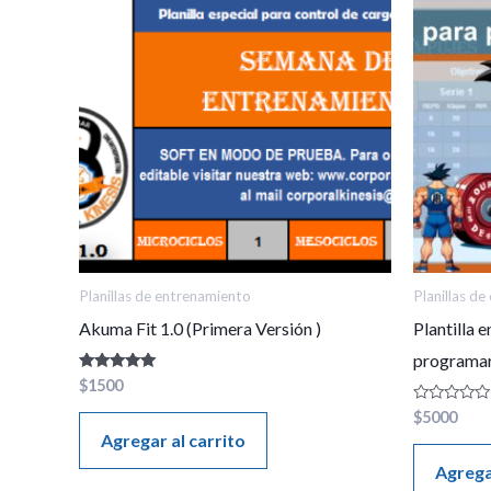
Planillas de entrenamiento
Planillas d
Akuma Fit 1.0 (Primera Versión )
Plantilla 
programar
Valorado en
$
1500
5.00
de 5
Valorado
$
5000
en
Agregar al carrito
0
de
Agrega
5