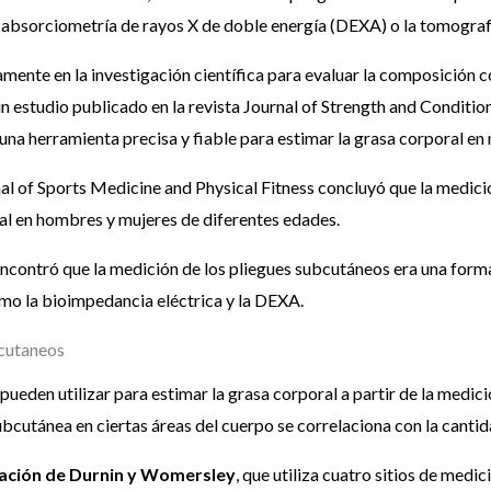
a absorciometría de rayos X de doble energía (DEXA) o la tomogra
mente en la investigación científica para evaluar la composición c
 un estudio publicado en la revista Journal of Strength and Conditi
una herramienta precisa y fiable para estimar la grasa corporal en 
nal of Sports Medicine and Physical Fitness concluyó que la medici
oral en hombres y mujeres de diferentes edades.
encontró que la medición de los pliegues subcutáneos era una forma
mo la bioimpedancia eléctrica y la DEXA.
bcutaneos
ueden utilizar para estimar la grasa corporal a partir de la medic
ubcutánea en ciertas áreas del cuerpo se correlaciona con la cantid
uación de Durnin y Womersley
, que utiliza cuatro sitios de medic