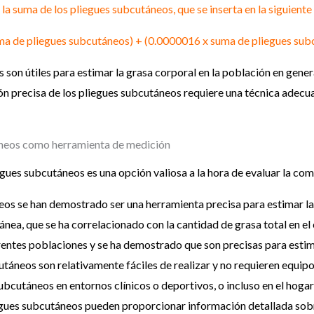
la suma de los pliegues subcutáneos, que se inserta en la siguiente
a de pliegues subcutáneos) + (0.0000016 x suma de pliegues sub
 son útiles para estimar la grasa corporal en la población en gener
ón precisa de los pliegues subcutáneos requiere una técnica adecuad
taneos como herramienta de medición
iegues subcutáneos es una opción valiosa a la hora de evaluar la co
os se han demostrado ser una herramienta precisa para estimar la
ánea, que se ha correlacionado con la cantidad de grasa total en e
rentes poblaciones y se ha demostrado que son precisas para estim
áneos son relativamente fáciles de realizar y no requieren equipo
ubcutáneos en entornos clínicos o deportivos, o incluso en el hoga
gues subcutáneos pueden proporcionar información detallada sobre 