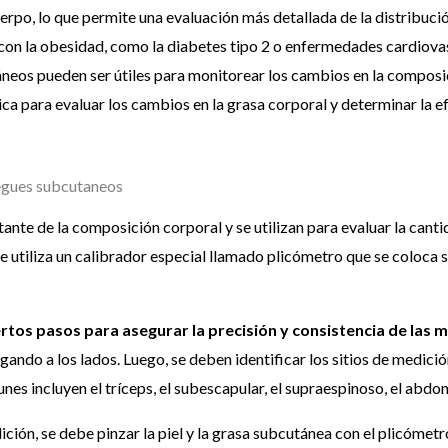
erpo, lo que permite una evaluación más detallada de la distribució
con la obesidad, como la diabetes tipo 2 o enfermedades cardiova
neos pueden ser útiles para monitorear los cambios en la composici
ca para evaluar los cambios en la grasa corporal y determinar la e
iegues subcutaneos
te de la composición corporal y se utilizan para evaluar la canti
 utiliza un calibrador especial llamado plicómetro que se coloca sob
iertos pasos para asegurar la precisión y consistencia de las 
gando a los lados. Luego, se deben identificar los sitios de medici
nes incluyen el tríceps, el subescapular, el supraespinoso, el abdom
dición, se debe pinzar la piel y la grasa subcutánea con el plicóme