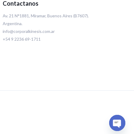
Contactanos
Av. 21 N°1881, Miramar, Buenos Aires (B7607).
Argentina.
info@corporalkinesis.com.ar
+54 9 2236 69-1711
Open