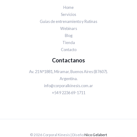
Home
Servicios
Guías de entrenamiento y Rutinas
Webinars
Blog
Tienda
Contacto
Contactanos
Av. 21 N°1881, Miramar, Buenos Aires (B7607).
Argentina.
info@corporalkinesis.com.ar
+54 9 2236 69-1711
© 2026 Corporal Kinesis | Diseño
Nico Gelabert