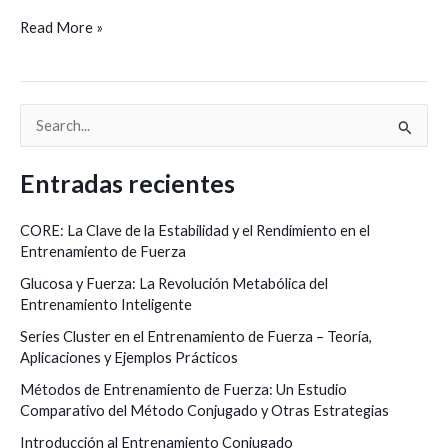
Read More »
B
u
Entradas recientes
s
c
CORE: La Clave de la Estabilidad y el Rendimiento en el
a
Entrenamiento de Fuerza
r
Glucosa y Fuerza: La Revolución Metabólica del
Entrenamiento Inteligente
p
o
Series Cluster en el Entrenamiento de Fuerza – Teoría,
Aplicaciones y Ejemplos Prácticos
r
Métodos de Entrenamiento de Fuerza: Un Estudio
:
Comparativo del Método Conjugado y Otras Estrategias
Introducción al Entrenamiento Conjugado