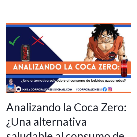
Analizando
la
Coca
Zero:
¿Una
alternativa
saludable
al
consumo
de
Analizando la Coca Zero:
bebidas
¿Una alternativa
azucaradas?
saludable al consumo de