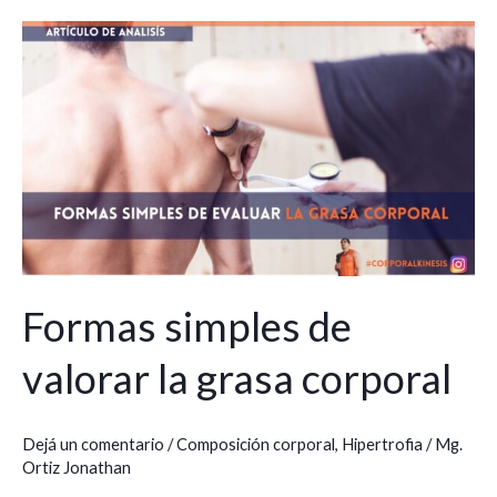
Formas
simples
de
valorar
la
grasa
corporal
Formas simples de
valorar la grasa corporal
Dejá un comentario
/
Composición corporal
,
Hipertrofia
/
Mg.
Ortiz Jonathan