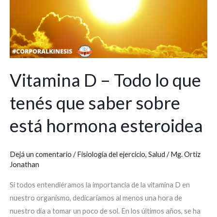
lo
que
tenés
que
saber
sobre
Vitamina D – Todo lo que
está
tenés que saber sobre
hormona
esteroidea
está hormona esteroidea
Dejá un comentario
/
Fisiología del ejercicio
,
Salud
/
Mg. Ortiz
Jonathan
Si todos entendiéramos la importancia de la vitamina D en
nuestro organismo, dedicaríamos al menos una hora de
nuestro día a tomar un poco de sol. En los últimos años, se ha