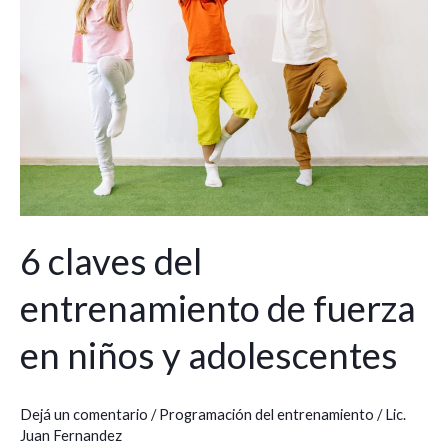
de
fuerza
en
niños
y
adolescentes
6 claves del
entrenamiento de fuerza
en niños y adolescentes
Dejá un comentario
/
Programación del entrenamiento
/
Lic.
Juan Fernandez