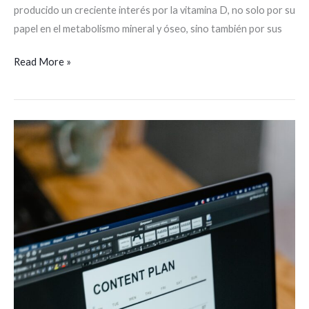
producido un creciente interés por la vitamina D, no solo por su
papel en el metabolismo mineral y óseo, sino también por sus
Read More »
Tipos
de
Periodización
en
el
Entrenamiento
de
Fuerza