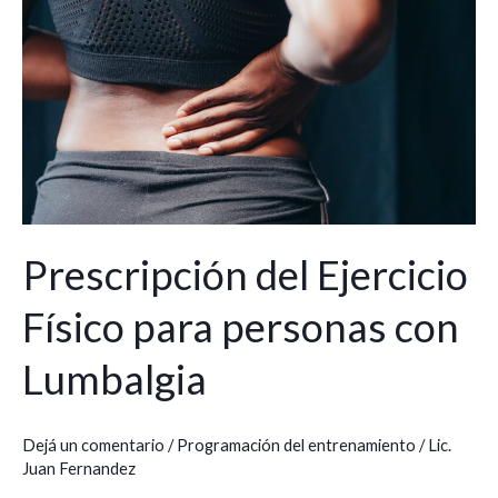
del
Ejercicio
Físico
para
personas
con
Lumbalgia
Prescripción del Ejercicio
Físico para personas con
Lumbalgia
Dejá un comentario
/
Programación del entrenamiento
/
Lic.
Juan Fernandez