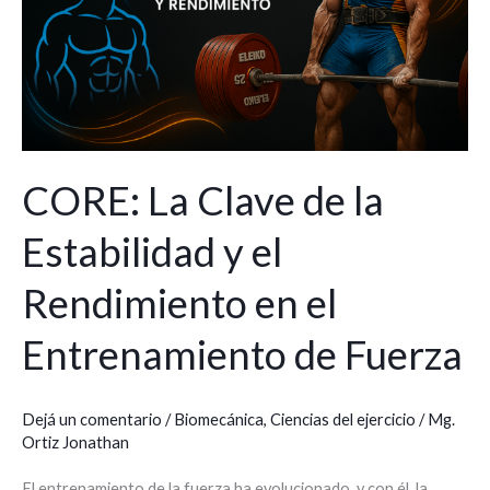
Estabilidad
y
el
Rendimiento
en
el
CORE: La Clave de la
Entrenamiento
de
Estabilidad y el
Fuerza
Rendimiento en el
Entrenamiento de Fuerza
Dejá un comentario
/
Biomecánica
,
Ciencias del ejercicio
/
Mg.
Ortiz Jonathan
El entrenamiento de la fuerza ha evolucionado, y con él, la