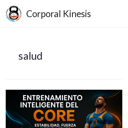
Ir
Mai
Corporal Kinesis
al
Men
contenido
salud
CORE:
La
Clave
de
la